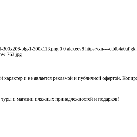
avel-300x206-big-1-300x113.png
0
0
alexeev8
https://xn----ctbib4a0afjg
nw-763.jpg
 характер и не является рекламой и публичной офертой. Копиро
а туры и магазин пляжных принадлежностей и подарков!