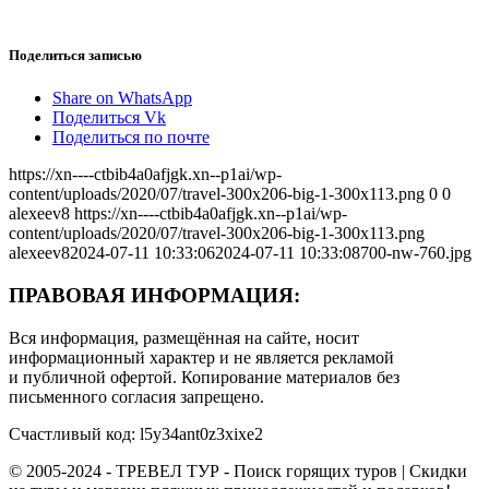
Поделиться записью
Share on WhatsApp
Поделиться Vk
Поделиться по почте
https://xn----ctbib4a0afjgk.xn--p1ai/wp-
content/uploads/2020/07/travel-300x206-big-1-300x113.png
0
0
alexeev8
https://xn----ctbib4a0afjgk.xn--p1ai/wp-
content/uploads/2020/07/travel-300x206-big-1-300x113.png
alexeev8
2024-07-11 10:33:06
2024-07-11 10:33:08
700-nw-760.jpg
ПРАВОВАЯ ИНФОРМАЦИЯ:
Вся информация, размещённая на сайте, носит
информационный характер и не является рекламой
и публичной офертой. Копирование материалов без
письменного согласия запрещено.
Счастливый код: l5y34ant0z3xixe2
© 2005-2024 - ТРЕВЕЛ ТУР - Поиск горящих туров | Скидки