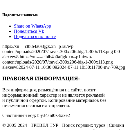
Поделиться записью
Share on WhatsApp
Поделиться Vk
Поделиться по почте
https://xn----ctbib4a0afjgk.xn--p1ai/wp-
content/uploads/2020/07/travel-300x206-big-1-300x113.png
0
0
alexeev8
https://xn----ctbib4a0afjgk.xn--p1ai/wp-
content/uploads/2020/07/travel-300x206-big-1-300x113.png
alexeev8
2024-07-11 10:30:09
2024-07-11 10:30:11
700-nw-709.jpg
ПРАВОВАЯ ИНФОРМАЦИЯ:
Вся информация, размещённая на сайте, носит
информационный характер и не является рекламой
и публичной офертой. Копирование материалов без
письменного согласия запрещено.
Счастливый код: l5y34ant0z3xixe2
© 2005-2024 - ТРЕВЕЛ ТУР - Поиск горящих туров | Скидки