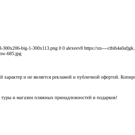
avel-300x206-big-1-300x113.png
0
0
alexeev8
https://xn----ctbib4a0afjg
nw-685.jpg
 характер и не является рекламой и публичной офертой. Копиро
а туры и магазин пляжных принадлежностей и подарков!