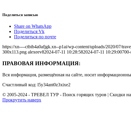
Поделиться записью
Share on WhatsApp
Поделиться Vk
Поделиться по почте
https://xn----ctbib4a0afjgk.xn--p1ai/wp-content/uploads/2020/07/tr
300x113.png
alexeev8
2024-07-11 10:28:58
2024-07-11 10:29:00
700-
ПРАВОВАЯ ИНФОРМАЦИЯ:
Вся информация, размещённая на сайте, носит информационный
Счастливый код: l5y34ant0z3xixe2
© 2005-2024 - ТРЕВЕЛ ТУР - Поиск горящих туров | Скидки н
Прокрутить наверх