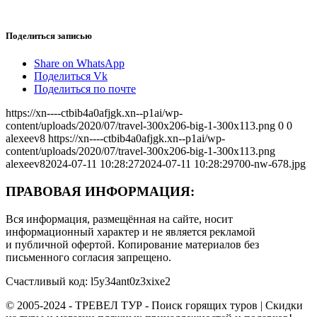
Поделиться записью
Share on WhatsApp
Поделиться Vk
Поделиться по почте
https://xn----ctbib4a0afjgk.xn--p1ai/wp-
content/uploads/2020/07/travel-300x206-big-1-300x113.png
0
0
alexeev8
https://xn----ctbib4a0afjgk.xn--p1ai/wp-
content/uploads/2020/07/travel-300x206-big-1-300x113.png
alexeev8
2024-07-11 10:28:27
2024-07-11 10:28:29
700-nw-678.jpg
ПРАВОВАЯ ИНФОРМАЦИЯ:
Вся информация, размещённая на сайте, носит
информационный характер и не является рекламой
и публичной офертой. Копирование материалов без
письменного согласия запрещено.
Счастливый код: l5y34ant0z3xixe2
© 2005-2024 - ТРЕВЕЛ ТУР - Поиск горящих туров | Скидки