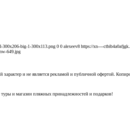
avel-300x206-big-1-300x113.png
0
0
alexeev8
https://xn----ctbib4a0afjg
nw-649.jpg
 характер и не является рекламой и публичной офертой. Копиро
а туры и магазин пляжных принадлежностей и подарков!