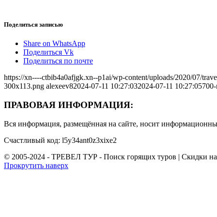
Поделиться записью
Share on WhatsApp
Поделиться Vk
Поделиться по почте
https://xn----ctbib4a0afjgk.xn--p1ai/wp-content/uploads/2020/07/tr
300x113.png
alexeev8
2024-07-11 10:27:03
2024-07-11 10:27:05
700-
ПРАВОВАЯ ИНФОРМАЦИЯ:
Вся информация, размещённая на сайте, носит информационный
Счастливый код: l5y34ant0z3xixe2
© 2005-2024 - ТРЕВЕЛ ТУР - Поиск горящих туров | Скидки н
Прокрутить наверх