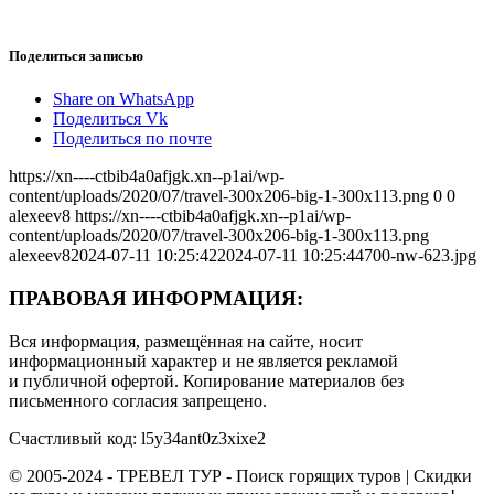
Поделиться записью
Share on WhatsApp
Поделиться Vk
Поделиться по почте
https://xn----ctbib4a0afjgk.xn--p1ai/wp-
content/uploads/2020/07/travel-300x206-big-1-300x113.png
0
0
alexeev8
https://xn----ctbib4a0afjgk.xn--p1ai/wp-
content/uploads/2020/07/travel-300x206-big-1-300x113.png
alexeev8
2024-07-11 10:25:42
2024-07-11 10:25:44
700-nw-623.jpg
ПРАВОВАЯ ИНФОРМАЦИЯ:
Вся информация, размещённая на сайте, носит
информационный характер и не является рекламой
и публичной офертой. Копирование материалов без
письменного согласия запрещено.
Счастливый код: l5y34ant0z3xixe2
© 2005-2024 - ТРЕВЕЛ ТУР - Поиск горящих туров | Скидки