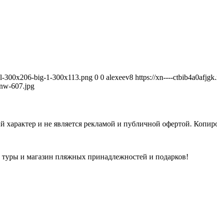
avel-300x206-big-1-300x113.png
0
0
alexeev8
https://xn----ctbib4a0afjg
nw-607.jpg
 характер и не является рекламой и публичной офертой. Копиро
а туры и магазин пляжных принадлежностей и подарков!