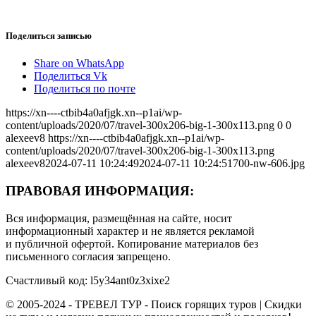
Поделиться записью
Share on WhatsApp
Поделиться Vk
Поделиться по почте
https://xn----ctbib4a0afjgk.xn--p1ai/wp-
content/uploads/2020/07/travel-300x206-big-1-300x113.png
0
0
alexeev8
https://xn----ctbib4a0afjgk.xn--p1ai/wp-
content/uploads/2020/07/travel-300x206-big-1-300x113.png
alexeev8
2024-07-11 10:24:49
2024-07-11 10:24:51
700-nw-606.jpg
ПРАВОВАЯ ИНФОРМАЦИЯ:
Вся информация, размещённая на сайте, носит
информационный характер и не является рекламой
и публичной офертой. Копирование материалов без
письменного согласия запрещено.
Счастливый код: l5y34ant0z3xixe2
© 2005-2024 - ТРЕВЕЛ ТУР - Поиск горящих туров | Скидки