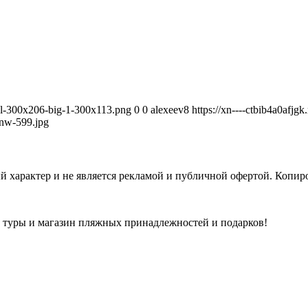
avel-300x206-big-1-300x113.png
0
0
alexeev8
https://xn----ctbib4a0afjg
nw-599.jpg
 характер и не является рекламой и публичной офертой. Копиро
а туры и магазин пляжных принадлежностей и подарков!