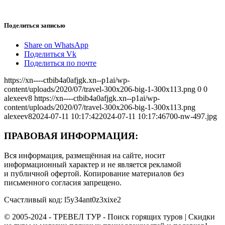
Поделиться записью
Share on WhatsApp
Поделиться Vk
Поделиться по почте
https://xn----ctbib4a0afjgk.xn--p1ai/wp-
content/uploads/2020/07/travel-300x206-big-1-300x113.png
0
0
alexeev8
https://xn----ctbib4a0afjgk.xn--p1ai/wp-
content/uploads/2020/07/travel-300x206-big-1-300x113.png
alexeev8
2024-07-11 10:17:42
2024-07-11 10:17:46
700-nw-497.jpg
ПРАВОВАЯ ИНФОРМАЦИЯ:
Вся информация, размещённая на сайте, носит
информационный характер и не является рекламой
и публичной офертой. Копирование материалов без
письменного согласия запрещено.
Счастливый код: l5y34ant0z3xixe2
© 2005-2024 - ТРЕВЕЛ ТУР - Поиск горящих туров | Скидки