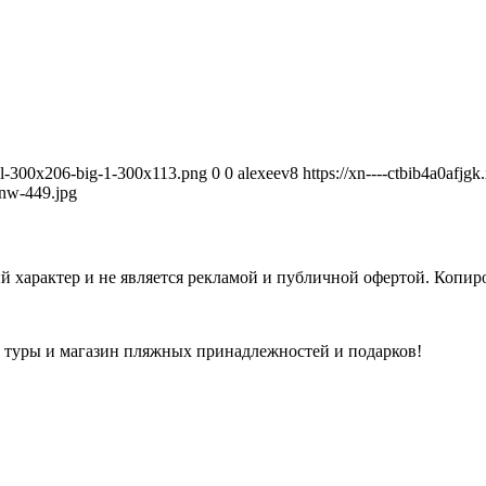
avel-300x206-big-1-300x113.png
0
0
alexeev8
https://xn----ctbib4a0afjg
nw-449.jpg
 характер и не является рекламой и публичной офертой. Копиро
а туры и магазин пляжных принадлежностей и подарков!