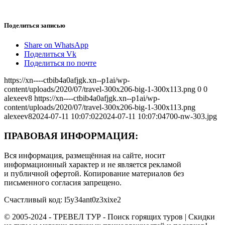
Поделиться записью
Share on WhatsApp
Поделиться Vk
Поделиться по почте
https://xn----ctbib4a0afjgk.xn--p1ai/wp-
content/uploads/2020/07/travel-300x206-big-1-300x113.png
0
0
alexeev8
https://xn----ctbib4a0afjgk.xn--p1ai/wp-
content/uploads/2020/07/travel-300x206-big-1-300x113.png
alexeev8
2024-07-11 10:07:02
2024-07-11 10:07:04
700-nw-303.jpg
ПРАВОВАЯ ИНФОРМАЦИЯ:
Вся информация, размещённая на сайте, носит
информационный характер и не является рекламой
и публичной офертой. Копирование материалов без
письменного согласия запрещено.
Счастливый код: l5y34ant0z3xixe2
© 2005-2024 - ТРЕВЕЛ ТУР - Поиск горящих туров | Скидки