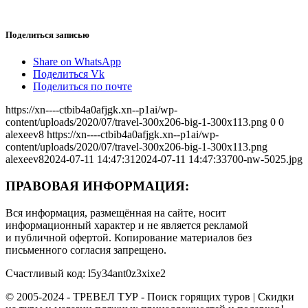
Поделиться записью
Share on WhatsApp
Поделиться Vk
Поделиться по почте
https://xn----ctbib4a0afjgk.xn--p1ai/wp-
content/uploads/2020/07/travel-300x206-big-1-300x113.png
0
0
alexeev8
https://xn----ctbib4a0afjgk.xn--p1ai/wp-
content/uploads/2020/07/travel-300x206-big-1-300x113.png
alexeev8
2024-07-11 14:47:31
2024-07-11 14:47:33
700-nw-5025.jpg
ПРАВОВАЯ ИНФОРМАЦИЯ:
Вся информация, размещённая на сайте, носит
информационный характер и не является рекламой
и публичной офертой. Копирование материалов без
письменного согласия запрещено.
Счастливый код: l5y34ant0z3xixe2
© 2005-2024 - ТРЕВЕЛ ТУР - Поиск горящих туров | Скидки