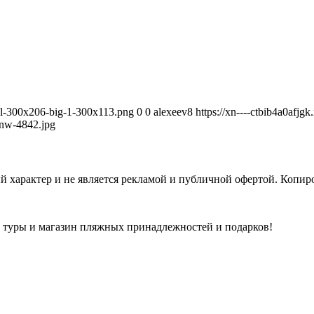
avel-300x206-big-1-300x113.png
0
0
alexeev8
https://xn----ctbib4a0afjg
nw-4842.jpg
 характер и не является рекламой и публичной офертой. Копиро
а туры и магазин пляжных принадлежностей и подарков!