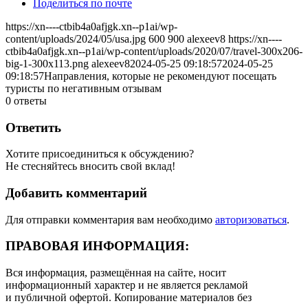
Поделиться по почте
https://xn----ctbib4a0afjgk.xn--p1ai/wp-
content/uploads/2024/05/usa.jpg
600
900
alexeev8
https://xn----
ctbib4a0afjgk.xn--p1ai/wp-content/uploads/2020/07/travel-300x206-
big-1-300x113.png
alexeev8
2024-05-25 09:18:57
2024-05-25
09:18:57
Направления, которые не рекомендуют посещать
туристы по негативным отзывам
0
ответы
Ответить
Хотите присоединиться к обсуждению?
Не стесняйтесь вносить свой вклад!
Добавить комментарий
Для отправки комментария вам необходимо
авторизоваться
.
ПРАВОВАЯ ИНФОРМАЦИЯ:
Вся информация, размещённая на сайте, носит
информационный характер и не является рекламой
и публичной офертой. Копирование материалов без